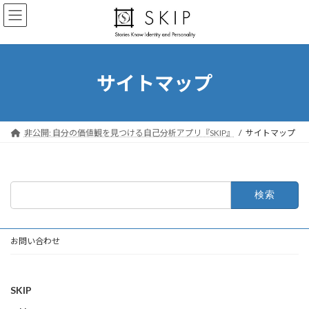
コ
ナ
ン
ビ
テ
ゲ
ン
ー
ツ
シ
へ
ョ
サイトマップ
ス
ン
キ
に
ッ
移
プ
動
非公開: 自分の価値観を見つける自己分析アプリ『SKIP』
サイトマップ
検
索:
お問い合わせ
SKIP